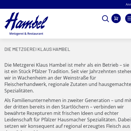
Metzgerei Tel.: +49 6322 46 13
An
Direkt
Suche
Mein
zum
Inhalt
DIE METZGEREI KLAUS HAMBEL
Die Metzgerei Klaus Hambel ist mehr als ein Betrieb – sie
ist ein Stück Pfälzer Tradition. Seit vier Jahrzehnten stehe
wir in Wachenheim an der Weinstraße für
Fleischerhandwerk, regionale Zutaten und hausgemacht
Spezialitäten.
Als Familienunternehmen in zweiter Generation – und mi
der dritten bereits in den Startlöchern – verbinden wir
bewährte Rezepturen mit frischen Ideen und echter
Leidenschaft für Pfälzer Hausmacher Spezialitäten. Dabei
setzen wir konsequent auf regional erzeugtes Fleisch aus