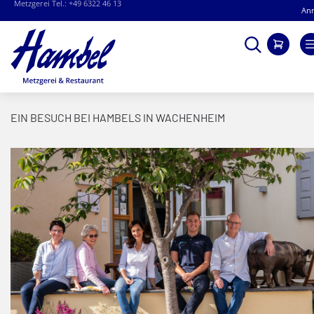
Restaurant Tel.: +49 6322 95 63 340
An
Direkt
Suche
Mein
zum
Inhalt
EIN BESUCH BEI HAMBELS IN WACHENHEIM