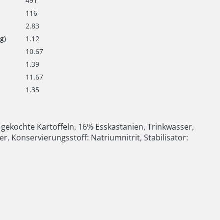
491
116
2.83
g)
1.12
10.67
1.39
11.67
1.35
gekochte Kartoffeln, 16% Esskastanien, Trinkwasser,
r, Konservierungsstoff: Natriumnitrit, Stabilisator: