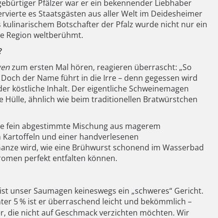
 gebürtiger Pfälzer war er ein bekennender Liebhaber
vierte es Staatsgästen aus aller Welt im Deidesheimer
kulinarischem Botschafter der Pfalz wurde nicht nur ein
ze Region weltberühmt.
?
en
zum ersten Mal hören, reagieren überrascht: „So
“ Doch der Name führt in die Irre – denn gegessen wird
er köstliche Inhalt. Der eigentliche Schweinemagen
che Hülle, ähnlich wie beim traditionellen Bratwürstchen
ine fein abgestimmte Mischung aus magerem
n Kartoffeln und einer handverlesenen
anze wird, wie eine Brühwurst schonend im Wasserbad
romen perfekt entfalten können.
 ist unser Saumagen keineswegs ein „schweres“ Gericht.
ter 5
% ist er überraschend leicht und bekömmlich –
r, die nicht auf Geschmack verzichten möchten. Wir