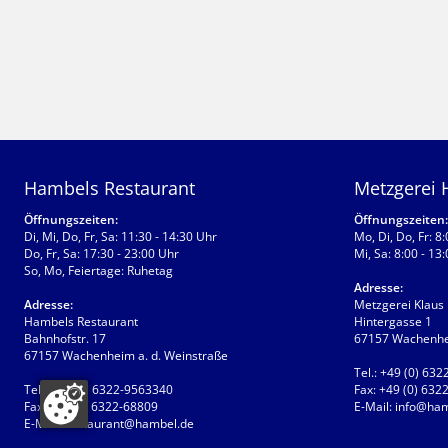
Hambels Restaurant
Metzgerei
Öffnungszeiten:
Öffnungszeiten:
Di, Mi, Do, Fr, Sa: 11:30 - 14:30 Uhr
Mo, Di, Do, Fr: 8
Do, Fr, Sa: 17:30 - 23:00 Uhr
Mi, Sa: 8:00 - 13
So, Mo, Feiertage: Ruhetag
Adresse:
Adresse:
Metzgerei Klaus
Hambels Restaurant
Hintergasse 1
Bahnhofstr. 17
67157 Wachenhei
67157 Wachenheim a. d. Weinstraße
Tel.:
+49 (0) 632
Tel.:
+49 (0) 6322-9563340
Fax:
+49 (0) 632
Fax:
+49 (0) 6322-68809
E-Mail:
info@ham
E-Mail:
restaurant@hambel.de