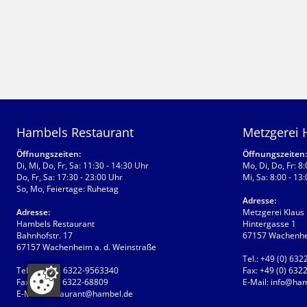
Hambels Restaurant
Metzgerei
Öffnungszeiten:
Öffnungszeiten:
Di, Mi, Do, Fr, Sa: 11:30 - 14:30 Uhr
Mo, Di, Do, Fr: 8
Do, Fr, Sa: 17:30 - 23:00 Uhr
Mi, Sa: 8:00 - 13
So, Mo, Feiertage: Ruhetag
Adresse:
Adresse:
Metzgerei Klaus
Hambels Restaurant
Hintergasse 1
Bahnhofstr. 17
67157 Wachenhei
67157 Wachenheim a. d. Weinstraße
Tel.:
+49 (0) 632
Tel.:
+49 (0) 6322-9563340
Fax:
+49 (0) 632
Fax:
+49 (0) 6322-68809
E-Mail:
info@ham
E-Mail:
restaurant@hambel.de