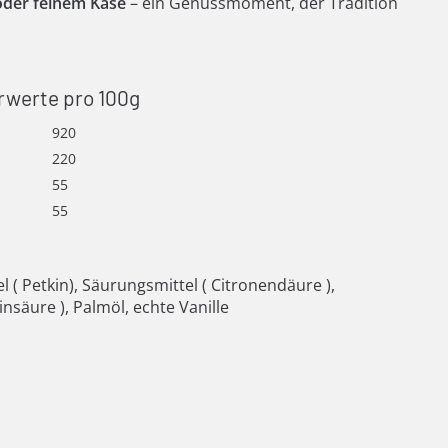
oder feinem Käse
– ein Genussmoment, der Tradition
rwerte pro 100g
920
220
55
55
l ( Petkin), Säurungsmittel ( Citronendäure ),
nsäure ), Palmöl, echte Vanille