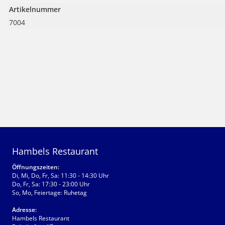
Artikelnummer
7004
Hambels Restaurant
Öffnungszeiten:
Di, Mi, Do, Fr, Sa: 11:30 - 14:30 Uhr
Do, Fr, Sa: 17:30 - 23:00 Uhr
So, Mo, Feiertage: Ruhetag
Adresse:
Hambels Restaurant