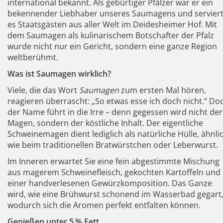
international bekannt. Als gebürtiger Pfälzer war er ein
bekennender Liebhaber unseres Saumagens und servier
es Staatsgästen aus aller Welt im Deidesheimer Hof. Mit
dem Saumagen als kulinarischem Botschafter der Pfalz
wurde nicht nur ein Gericht, sondern eine ganze Region
weltberühmt.
Was ist Saumagen wirklich?
Viele, die das Wort
Saumagen
zum ersten Mal hören,
reagieren überrascht: „So etwas esse ich doch nicht.“ Do
der Name führt in die Irre – denn gegessen wird nicht der
Magen, sondern der köstliche Inhalt. Der eigentliche
Schweinemagen dient lediglich als natürliche Hülle, ähnli
wie beim traditionellen Bratwürstchen oder Leberwurst.
Im Inneren erwartet Sie eine fein abgestimmte Mischung
aus magerem Schweinefleisch, gekochten Kartoffeln und
einer handverlesenen Gewürzkomposition. Das Ganze
wird, wie eine Brühwurst schonend im Wasserbad gegart
wodurch sich die Aromen perfekt entfalten können.
Genießen unter 5
% Fett